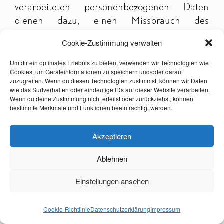
verarbeiteten personenbezogenen Daten
dienen dazu, einen Missbrauch des
Kontaktformulars zu verhindern und die
Cookie-Zustimmung verwalten
Sicherheit unserer informationstechnischen
Systeme sicherzustellen.
Um dir ein optimales Erlebnis zu bieten, verwenden wir Technologien wie
Cookies, um Geräteinformationen zu speichern und/oder darauf
zuzugreifen. Wenn du diesen Technologien zustimmst, können wir Daten
wie das Surfverhalten oder eindeutige IDs auf dieser Website verarbeiten.
Dauer der Speicherung
Wenn du deine Zustimmung nicht erteilst oder zurückziehst, können
bestimmte Merkmale und Funktionen beeinträchtigt werden.
Die Daten werden nach Ablauf der handels-
und steuerrechtlichen
Akzeptieren
Aufbewahrungspflichten gelöscht.
Ablehnen
Widerspruchs- und
Einstellungen ansehen
Beseitigungsmöglichkeit
Cookie-Richtlinie
Datenschutzerklärung
Impressum
Der Nutzer hat jederzeit die Möglichkeit, seine