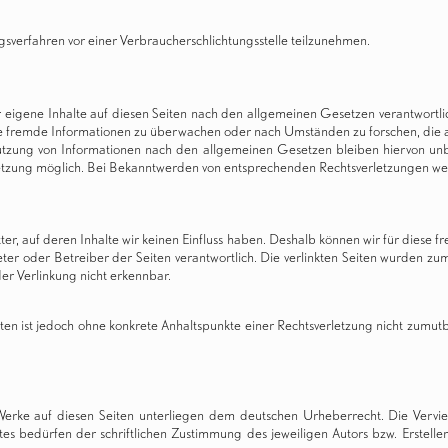
ungsverfahren vor einer Verbraucherschlichtungsstelle teilzunehmen.
 eigene Inhalte auf diesen Seiten nach den allgemeinen Gesetzen verantwortli
rte fremde Informationen zu überwachen oder nach Umständen zu forschen, die au
tzung von Informationen nach den allgemeinen Gesetzen bleiben hiervon unber
letzung möglich. Bei Bekanntwerden von entsprechenden Rechtsverletzungen we
ter, auf deren Inhalte wir keinen Einfluss haben. Deshalb können wir für dies
nbieter oder Betreiber der Seiten verantwortlich. Die verlinkten Seiten wurden 
er Verlinkung nicht erkennbar.
Seiten ist jedoch ohne konkrete Anhaltspunkte einer Rechtsverletzung nicht zum
 Werke auf diesen Seiten unterliegen dem deutschen Urheberrecht. Die Vervie
bedürfen der schriftlichen Zustimmung des jeweiligen Autors bzw. Ersteller