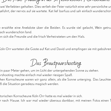
ei Verliebten gehalten. Dies verlieh der Feier natürlich eine sehr persönliche u
führt, der nervös auf sie wartete. Kat lief barfuss und sah einfach wunderschö
erzählte eine Anekdote über die Beiden. Es wurde viel gelacht, Wein getru
nfach wunderschön fand.
 sich die Freunde und die frisch Verheirateten um den Hals.
Köln Orr warteten die Gäste auf Kat und David und empfingen sie mit gebühr
Das Brautpaarshooting
n paar Meter gehen, um im Licht der untergehenden Sonne zu stehen.
rshooting machte einfach mal wieder riesigen Spaß.
chen Kornscheune waren wir ganz allein, als die Sonne unterging. Das Leucht
 die Situation geradezu magisch werden.
torischen Kornscheune Köln Orr hatte es mal wieder in sich.
er nach Hause. Ich war mal wieder überaus dankbar, mit meinen Fotos einen 