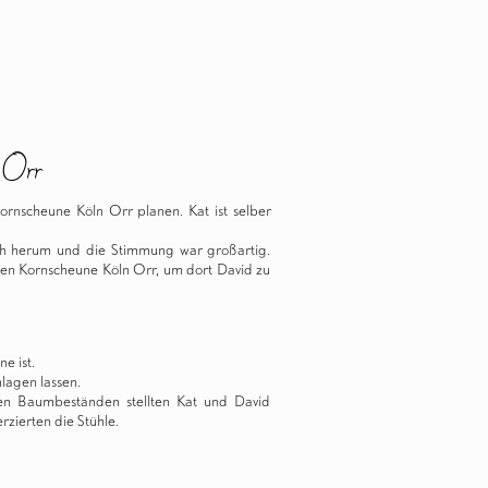
n Orr
Kornscheune Köln Orr
planen. Kat ist selber
ch herum und die Stimmung war großartig.
chen Kornscheune Köln Orr, um dort David zu
e ist.
hlagen lassen.
ten Baumbeständen stellten Kat und David
zierten die Stühle.