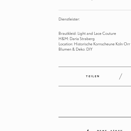
Dienstleister:
Brautkleid:
Light and Lace Couture
H&M:
Daria Straberg
Location:
Historische Kornscheune Köln Orr
Blumen & Deko: DIY
TEILEN
prev_story