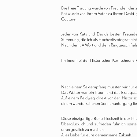
Die freie Trauung wurde von Freunden der zw
Kat wurde von ihrem Vater zu ihrem David ge
Couture
.
Jeder von Kats und Davids besten Freunde 
Stimmung, die ich als Hochzeitsfotograf ei
Nach dem JA Wort und dem Ringtausch fielen
Im Innenhof der Historischen Kornscheune 
Nach einem Sektempfang mussten wir nur ei
Das Wetter war ein Traum und das Brautpaa
Auf einem Feldweg direkt vor der Historis
einem wunderschönen Sonnenuntergang ließ
Diese einzigartige Boho Hochzeit in der His
Überglücklich und zufrieden fuhr ich spät
unvergesslich zu machen.
Alles Liebe für eure gemeinsame Zukunft!