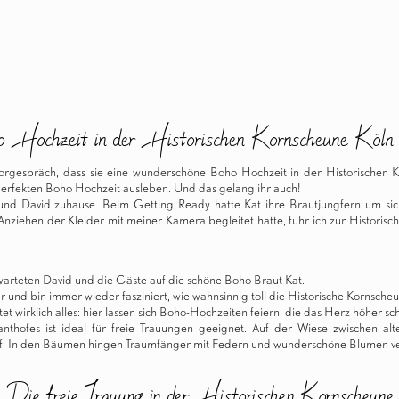
 Hochzeit in der Historischen Kornscheune Köl
orgespräch, dass sie eine wunderschöne
Boho Hochzeit
in der
Historischen 
perfekten
Boho Hochzeit
ausleben. Und das gelang ihr auch!
und David zuhause. Beim Getting Ready hatte Kat ihre Brautjungfern um si
ziehen der Kleider mit meiner Kamera begleitet hatte, fuhr ich zur Historis
arteten David und die Gäste auf die schöne Boho Braut Kat.
r und bin immer wieder fasziniert, wie wahnsinnig toll die Historische Kornscheun
 wirklich alles: hier lassen sich Boho-Hochzeiten feiern, die das Herz höher sc
thofes ist ideal für freie Trauungen geeignet. Auf der Wiese zwischen al
auf. In den Bäumen hingen Traumfänger mit Federn und wunderschöne Blumen ver
Die freie Trauung in der Historischen Kornscheune