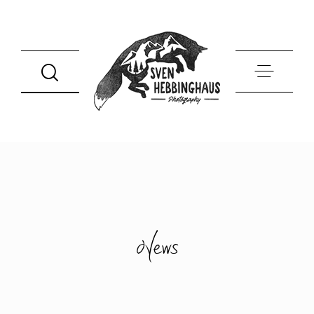
Home
Hochzeiten
News
Portfolio
Infos
Über mich